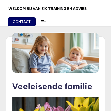
WELKOM BIJ VAN EIK TRAINING EN ADVIES
Ga
Van
naar
Kennis
de
CONTACT
en
inhoud
kunnen
naar
doen!
Veeleisende familie