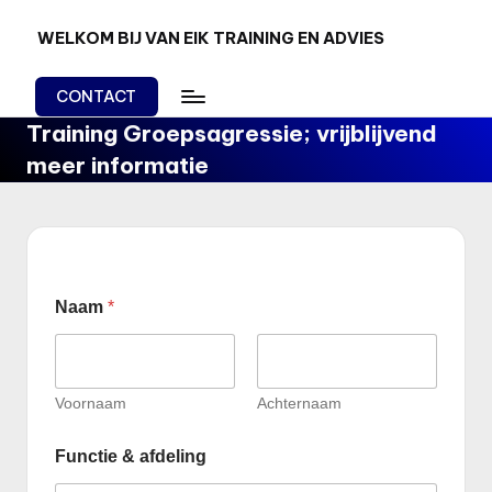
WELKOM BIJ VAN EIK TRAINING EN ADVIES
Ga
Van
naar
Kennis
de
CONTACT
en
inhoud
Training Groepsagressie; vrijblijvend
kunnen
naar
meer informatie
doen!
Naam
*
Voornaam
Achternaam
Functie & afdeling