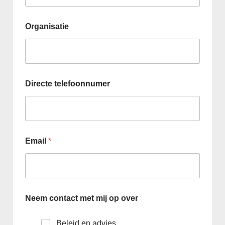
u
l
Organisatie
l
e
n
d
e
A
Directe telefoonnumer
a
n
v
u
l
l
Email
*
e
n
d
e
Neem contact met mij op over
Beleid en advies