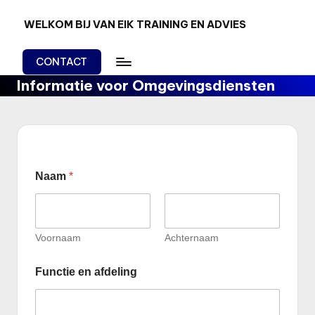
WELKOM BIJ VAN EIK TRAINING EN ADVIES
Ga
Van
naar
Kennis
de
CONTACT
en
inhoud
Informatie voor Omgevingsdiensten
kunnen
naar
doen!
Naam
*
Voornaam
Achternaam
*
Functie en afdeling
A
a
n
v