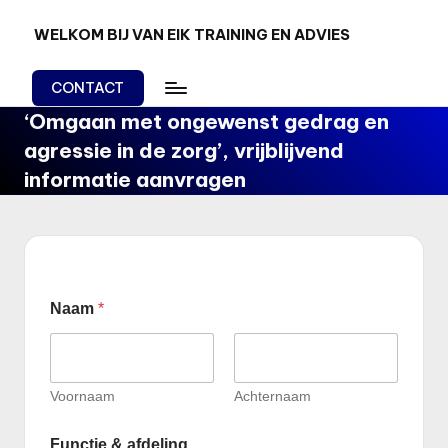
WELKOM BIJ VAN EIK TRAINING EN ADVIES
Ga
Van
naar
Kennis
de
CONTACT
en
inhoud
‘Omgaan met ongewenst gedrag en
kunnen
naar
agressie in de zorg’, vrijblijvend
doen!
informatie aanvragen
Naam
*
Voornaam
Achternaam
E
Functie & afdeling