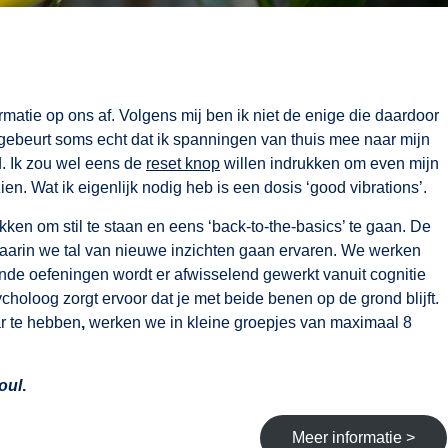
rmatie op ons af. Volgens mij ben ik niet de enige die daardoor
 gebeurt soms echt dat ik spanningen van thuis mee naar mijn
d. Ik zou wel eens de
reset knop
willen indrukken om even mijn
en. Wat ik eigenlijk nodig heb is een dosis ‘good vibrations’.
en om stil te staan en eens ‘back-to-the-basics’ te gaan. De
waarin we tal van nieuwe inzichten gaan ervaren. We werken
rende oefeningen wordt er afwisselend gewerkt vanuit cognitie
sycholoog zorgt ervoor dat je met beide benen op de grond blijft.
ar te hebben
,
werken we in kleine groepjes van maximaal 8
oul
.
Meer informatie >