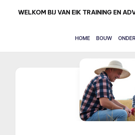
WELKOM BIJ VAN EIK TRAINING EN ADV
Ga
Van
naar
Kennis
de
en
HOME
BOUW
ONDER
inhoud
kunnen
naar
doen!